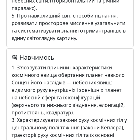
небесних світил (горизонтальний та річний
паралакс).
5. Про навколишній світ, способи пізнання,
розвивати просторове мислення узагальнити
та систематизувати знання отримані раніше в
єдину світоглядну картину.
Навчимось
1. З'ясовувати причини і характеристики
космічного явища обертання планет навколо
Сонця і його наслідків — небесних явищ;
видимого руху внутрішніх і зовнішніх планет
на небесній сфері та їх конфігурацій
(верхнього та нижнього з'єднання, елонгацій,
протистоянь, квадратур).
3. Характеризувати закони руху космічних тіл у
центральному полі тяжіння (закони Кеплера),
траєкторії руху космічних тіл та їх основні