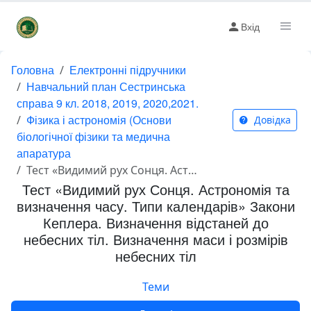
Вхід
Головна
Електронні підручники
Навчальний план Сестринська
справа 9 кл. 2018, 2019, 2020,2021.
Фізика і астрономія (Основи
Довідка
біологічної фізики та медична
апаратура
Тест «Видимий рух Сонця. Астрономія та визначення часу. Типи календарів» Закони Кеплера. Визначення відстаней до небесних тіл. Визначення маси і розмірів небесних тіл
Тест «Видимий рух Сонця. Астрономія та
визначення часу. Типи календарів» Закони
Кеплера. Визначення відстаней до
небесних тіл. Визначення маси і розмірів
небесних тіл
Теми