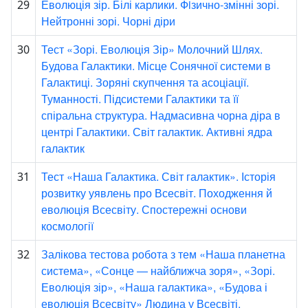
Еволюція зір. Білі карлики. Фiзично-змінні зорі.
29
Нейтронні зорі. Чорні діри
Тест «Зорі. Еволюція Зір» Молочний Шлях.
30
Будова Галактики. Місце Сонячної системи в
Галактиці. Зоряні скупчення та асоціації.
Туманності. Підсистеми Галактики та її
спіральна структура. Надмасивна чорна діра в
центрі Галактики. Світ галактик. Активні ядра
галактик
Тест «Наша Галактика. Світ галактик». Історія
31
розвитку уявлень про Всесвіт. Походження й
еволюція Всесвіту. Спостережні основи
космології
Залікова тестова робота з тем «Наша планетна
32
система», «Сонце — найближча зоря», «Зорі.
Еволюція зір», «Наша галактика», «Будова і
еволюція Всесвіту» Людина у Всесвіті.