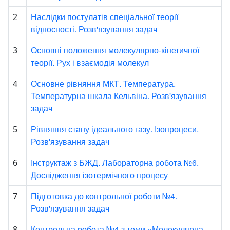
Наслідки постулатів спеціальної теорії
2
відносності. Розв'язування задач
Основні положення молекулярно-кінетичної
3
теорії. Рух і взаємодія молекул
Основне рівняння МКТ. Температура.
4
Температурна шкала Кельвіна. Розв'язування
задач
Рівняння стану ідеального газу. Ізопроцеси.
5
Розв'язування задач
Інструктаж з БЖД. Лабораторна робота №6.
6
Дослідження ізотермічного процесу
Підготовка до контрольної роботи №4.
7
Розв'язування задач
Контрольна робота №4 з теми «Молекулярна
8