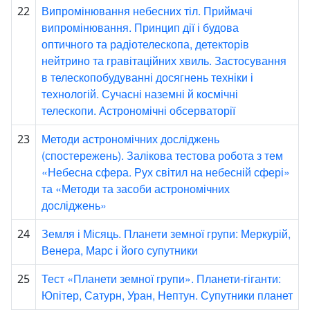
Випромінювання небесних тіл. Приймачі
22
випромінювання. Принцип дії і будова
оптичного та радіотелескопа, детекторів
нейтрино та гравітаційних хвиль. Застосування
в телескопобудуванні досягнень техніки і
технологій. Сучасні наземні й космічні
телескопи. Астрономічні обсерваторії
Методи астрономічних досліджень
23
(спостережень). Залікова тестова робота з тем
«Небесна сфера. Рух світил на небесній сфері»
та «Методи та засоби астрономічних
досліджень»
Земля і Місяць. Планети земної групи: Меркурій,
24
Венера, Марс і його супутники
Тест «Планети земної групи». Планети-гіганти:
25
Юпітер, Сатурн, Уран, Нептун. Супутники планет