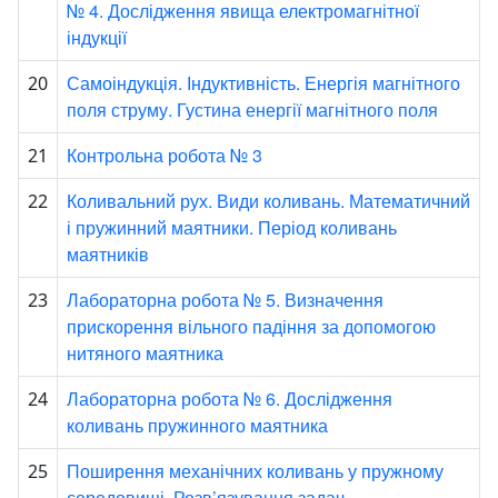
№ 4. Дослідження явища електромагнітної
індукції
Самоіндукція. Індуктивність. Енергія магнітного
20
поля струму. Густина енергії магнітного поля
Контрольна робота № 3
21
Коливальний рух. Види коливань. Математичний
22
і пружинний маятники. Період коливань
маятників
Лабораторна робота № 5. Визначення
23
прискорення вільного падіння за допомогою
нитяного маятника
Лабораторна робота № 6. Дослідження
24
коливань пружинного маятника
Поширення механічних коливань у пружному
25
середовищі. Розв’язування задач