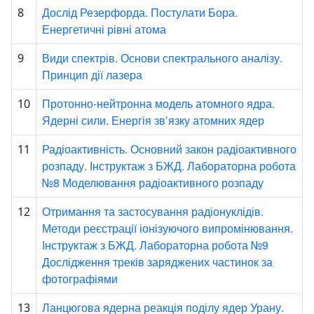
Дослід Резерфорда. Постулати Бора.
8
Енергетичні рівні атома
Види спектрів. Основи спектрального аналізу.
9
Принцип дії лазера
Протонно-нейтронна модель атомного ядра.
10
Ядерні сили. Енергія зв’язку атомних ядер
Радіоактивність. Основний закон радіоактивного
11
розпаду. Інструктаж з БЖД. Лабораторна робота
№8 Моделювання радіоактивного розпаду
Отримання та застосування радіонуклідів.
12
Методи реєстрації іонізуючого випромінювання.
Інструктаж з БЖД. Лабораторна робота №9
Дослідження треків заряджених частинок за
фотографіями
Ланцюгова ядерна реакція поділу ядер Урану.
13