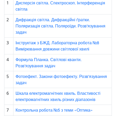
Дисперсія світла. Спектроскоп. Інтерференція
1
світла
Дифракція світла. Дифракційні ґратки.
2
Поляризація світла. Поляроїди. Розв'язування
задач
Інструктаж з БЖД. Лабораторна робота №8
3
Вимірювання довжини світлової хвилі
Формула Планка. Світлові кванти.
4
Розв'язування задач
Фотоефект. Закони фотоефекту. Розв'язування
5
задач
Шкала електромагнітних хвиль. Властивості
6
електромагнітних хвиль різних діапазонів
Контрольна робота №5 з теми «Оптика»
7