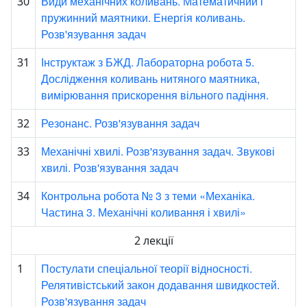
Види механічних коливань. Математичний і
30
пружинний маятники. Енергія коливань.
Розв'язування задач
Інструктаж з БЖД. Лабораторна робота 5.
31
Дослідження коливань нитяного маятника,
вимірювання прискорення вільного падіння.
Резонанс. Розв'язування задач
32
Механічні хвилі. Розв'язування задач. Звукові
33
хвилі. Розв'язування задач
Контрольна робота № 3 з теми «Механіка.
34
Частина 3. Механічні коливання і хвилі»
2 лекції
Постулати спеціальної теорії відносності.
1
Релятивістський закон додавання швидкостей.
Розв'язування задач