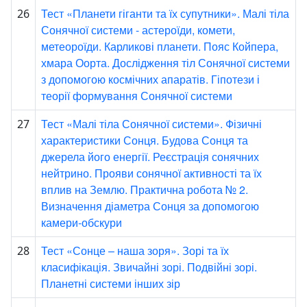
Тест «Планети гіганти та їх супутники». Малі тіла
26
Сонячної системи - астероїди, комети,
метеороїди. Карликові планети. Пояс Койпера,
хмара Оорта. Дослідження тіл Сонячної системи
з допомогою космічних апаратів. Гіпотези і
теорії формування Сонячної системи
Тест «Малі тіла Сонячної системи». Фізичні
27
характеристики Сонця. Будова Сонця та
джерела його енергії. Реєстрація сонячних
нейтрино. Прояви сонячної активності та їх
вплив на Землю. Практична робота № 2.
Визначення діаметра Сонця за допомогою
камери-обскури
Тест «Сонце – наша зоря». Зорі та їх
28
класифікація. Звичайні зорі. Подвійні зорі.
Планетні системи інших зір