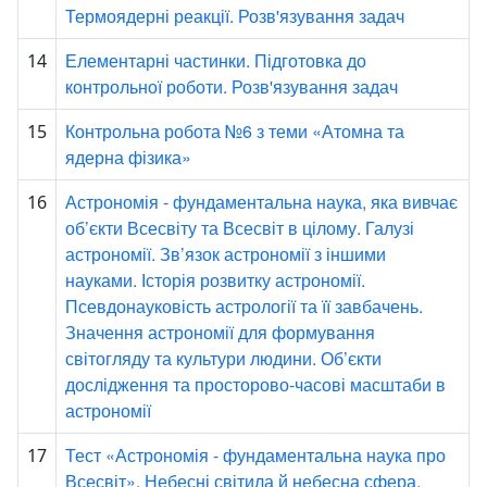
Термоядерні реакції. Розв'язування задач
Елементарні частинки. Підготовка до
14
контрольної роботи. Розв'язування задач
Контрольна робота №6 з теми «Атомна та
15
ядерна фізика»
Астрономія - фундаментальна наука, яка вивчає
16
об’єкти Всесвіту та Всесвіт в цілому. Галузі
астрономії. Зв’язок астрономії з іншими
науками. Історія розвитку астрономії.
Псевдонауковість астрології та її завбачень.
Значення астрономії для формування
світогляду та культури людини. Об’єкти
дослідження та просторово-часові масштаби в
астрономії
Тест «Астрономія - фундаментальна наука про
17
Всесвіт». Небесні світила й небесна сфера.