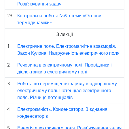
Розв'язування задач
Контрольна робота №6 з теми «Основи
23
термодинаміки»
3 лекції
Електричне поле. Електромагнітна взаємодія.
1
Закон Кулона. Напруженість електричного поля
Речовина в електричному полі. Провідники і
2
діелектрики в електричному полі
Робота по переміщення заряду в однорідному
3
електричному полі. Потенціал електричного
поля. Різниця потенціалів
Електроємність. Конденсатори. З’єднання
4
конденсаторів
Енергія електричного поля. Розв’язування задач
5