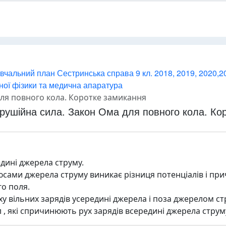
вчальний план Сестринська справа 9 кл. 2018, 2019, 2020,2
чної фізики та медична апаратура
ля повного кола. Коротке замикання
рушійна сила. Закон Ома для повного кола. Ко
дині джерела струму.
юсами джерела струму виникає різниця потенціалів і пр
о поля.
ху вільних зарядів усередині джерела і поза джерелом ст
 , які спричинюють рух зарядів всередині джерела струм