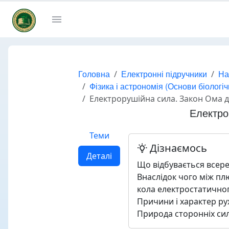
Головна
Електронні підручники
На
Фізика і астрономія (Основи біологі
Електрорушійна сила. Закон Ома д
Електро
Теми
Дізнаємось
Деталі
Що відбувається всере
Внаслідок чого між пл
кола електростатичног
Причини і характер ру
Природа сторонніх сил