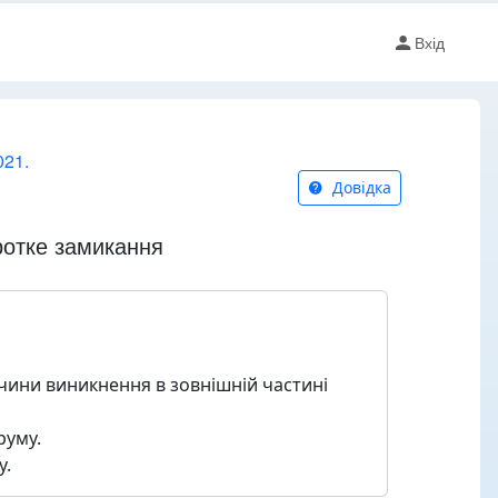
Вхід
021.
Довідка
ротке замикання
ичини виникнення в зовнішній частині
руму.
у.