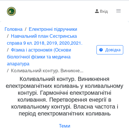
Вхід
Головна
Електронні підручники
Навчальний план Сестринська
справа 9 кл. 2018, 2019, 2020,2021.
Фізика і астрономія (Основи
Довідка
біологічної фізики та медична
апаратура
Коливальний контур. Виникнення електромагнітних коливань у коливальному контурі. Гармонічні електромагнітні коливання. Перетворення енергії в коливальному контурі. Власна частота і період електромагнітних коливань
Коливальний контур. Виникнення
електромагнітних коливань у коливальному
контурі. Гармонічні електромагнітні
коливання. Перетворення енергії в
коливальному контурі. Власна частота і
період електромагнітних коливань
Теми