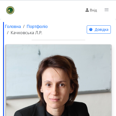
Вхід
Головна
Портфоліо
Довідка
Качковська Л.Р.