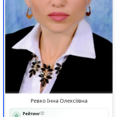
Ревко Інна Олексіївна
Рейтинг