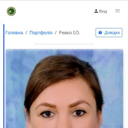
Вхід
Головна
Портфоліо
Ревко І.О.
Довідка