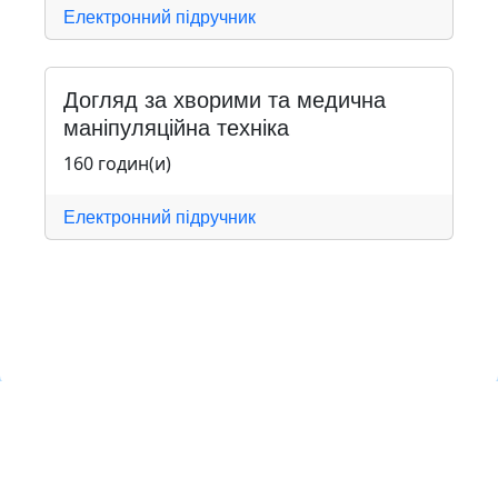
Електронний підручник
Догляд за хворими та медична
маніпуляційна техніка
160 годин(и)
Електронний підручник
Навчальна хмара ЛКЛАУД
Copyright © Навчальна хмара
з
ЛКЛАУД 2026
lcloud.in.ua