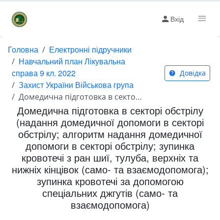
Вхід
Головна
Електронні підручники
Навчальний план Лікувальна
справа 9 кл. 2022
Довідка
Захист України Військова група
Домедична підготовка в секторі обстрілу (надання домедичної допомоги в секторі обстрілу; алгоритм надання домедичної допомоги в секторі обстрілу; зупинка кровотечі з ран шиї, тулуба, верхніх та нижніх кінцівок (само- та взаємодопомога); зупинка кровотечі за допомогою спеціальних джгутів (само- та взаємодопомога)
Домедична підготовка в секторі обстрілу
(надання домедичної допомоги в секторі
обстрілу; алгоритм надання домедичної
допомоги в секторі обстрілу; зупинка
кровотечі з ран шиї, тулуба, верхніх та
нижніх кінцівок (само- та взаємодопомога);
зупинка кровотечі за допомогою
спеціальних джгутів (само- та
взаємодопомога)