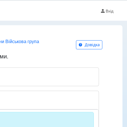
Вхід
ни Військова група
Довідка
ими.