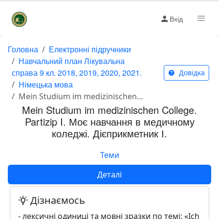
Вхід
Головна
Електронні підручники
Навчальний план Лікувальна
справа 9 кл. 2018, 2019, 2020, 2021.
Довідка
Німецька мова
Mein Studium im medizinischen College. Partizip I. Моє навчання в медичному коледжі. Дієприкметник І.
Mein Studium im medizinischen College.
Partizip I. Моє навчання в медичному
коледжі. Дієприкметник І.
Теми
Деталі
Дізнаємось
- лексичні одиниці та мовні зразки по темі: «Ich