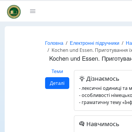
Головна
Електронні підручники
На
Kochen und Essen. Приготування їжі та ї
Kochen und Essen. Приготування їж
Теми
Дізнаємось
Деталі
- лексичні одиниці та 
- особливості німецько
- граматичну тему «Інфі
Навчимось