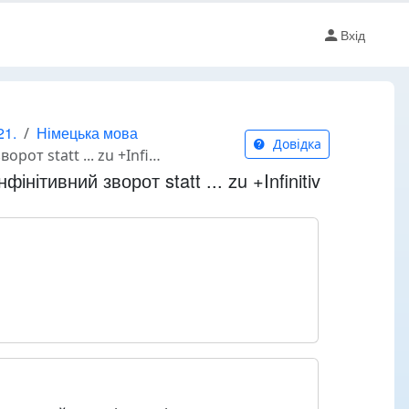
Вхід
21.
Німецька мова
Довідка
 statt ... zu +Infinitiv
нфінітивний зворот statt ... zu +Infinitiv