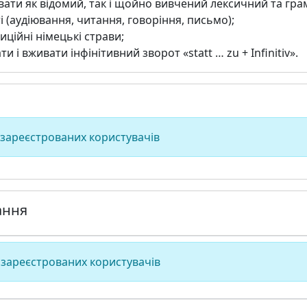
вати як відомий, так і щойно вивчений лексичний та гра
 (аудіювання, читання, говоріння, письмо);
иційні німецькі страви;
 і вживати інфінітивний зворот «statt … zu + Infinitiv».
 зареєстрованих користувачів
ання
 зареєстрованих користувачів