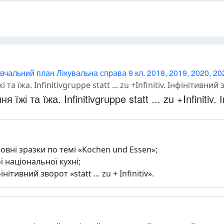
вчальний план Лікувальна справа 9 кл. 2018, 2019, 2020, 20
жа. Infinitivgruppe statt ... zu +Infinitiv. Інфінітивний зворот
і та їжа. Infinitivgruppe statt ... zu +Infinitiv. І
мовні зразки по темі «Kochen und Essen»;
ї національної кухні;
нітивний зворот «statt … zu + Infinitiv».